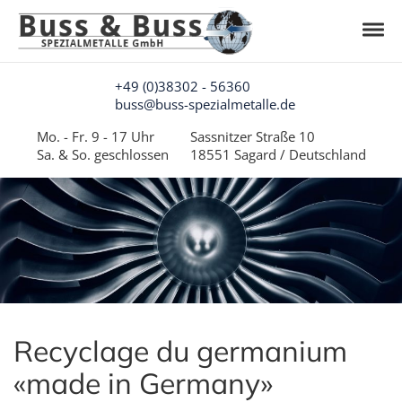
Skip to navigation
Skip to content
Togg
Buss & Buss Spezialmetalle GmbH
Tantalrecycling aus Deutschland
+49 (0)38302 - 56360
buss@buss-spezialmetalle.de
Mo. - Fr. 9 - 17 Uhr
Sassnitzer Straße 10
Sa. & So. geschlossen
18551 Sagard / Deutschland
Recyclage du germanium
«made in Germany»