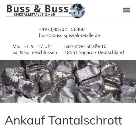
Skip to navigation
Skip to content
Togg
Buss & Buss Spezialmetalle GmbH
Tantalrecycling aus Deutschland
+49 (0)38302 - 56360
buss@buss-spezialmetalle.de
Mo. - Fr. 9 - 17 Uhr
Sassnitzer Straße 10
Sa. & So. geschlossen
18551 Sagard / Deutschland
Ankauf Tantalschrott