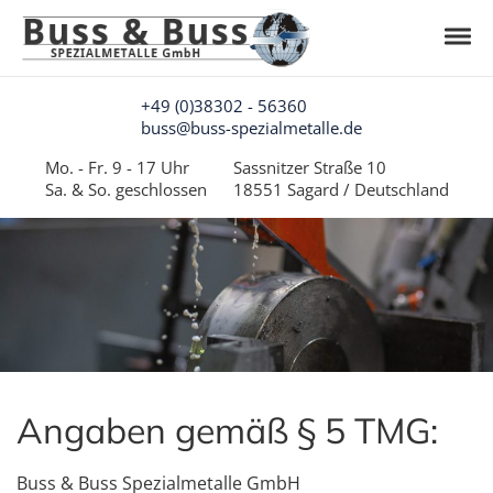
Skip to navigation
Skip to content
Toggl
Buss & Buss Spezialmetalle GmbH
Tantalrecycling aus Deutschland
+49 (0)38302 - 56360
buss@buss-spezialmetalle.de
Mo. - Fr. 9 - 17 Uhr
Sassnitzer Straße 10
Sa. & So. geschlossen
18551 Sagard / Deutschland
Angaben gemäß § 5 TMG:
Buss & Buss Spezialmetalle GmbH