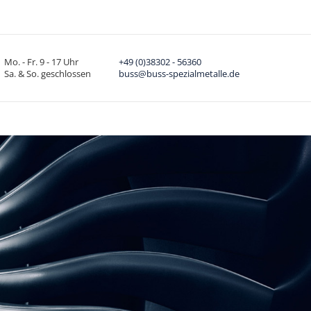
Mo. - Fr. 9 - 17 Uhr
+49 (0)38302 - 56360
Sa. & So. geschlossen
buss@buss-spezialmetalle.de