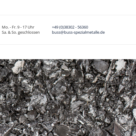
Mo. - Fr. 9 - 17 Uhr
+49 (0)38302 - 56360
Sa. & So. geschlossen
buss@buss-spezialmetalle.de