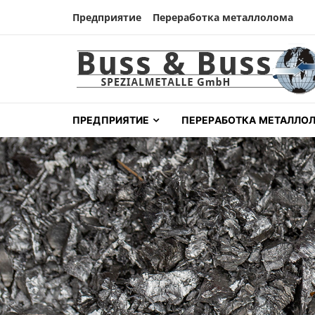
Skip to navigation
Skip to content
Предприятие
Переработка металлолома
Buss & Buss Spezial
Tantalrecycling aus Deutschland
ПРЕДПРИЯТИЕ
ПЕРЕРАБОТКА МЕТАЛЛО