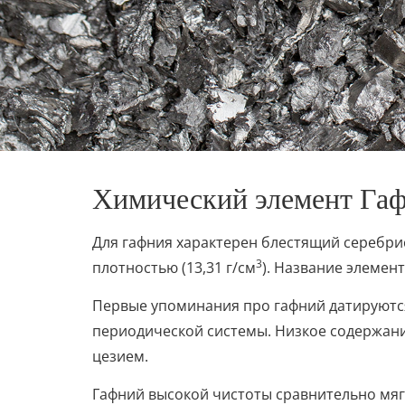
Химический элемент Га
Для гафния характерен блестящий серебри
3
плотностью (13,31 г/см
). Название элемент
Первые упоминания про гафний датируются 
периодической системы. Низкое содержание
цезием.
Гафний высокой чистоты сравнительно мяг